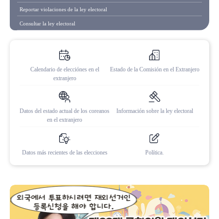
Reportar violaciones de la ley electoral
Consultar la ley electoral
Calendario de elecciónes en
el
Estado de la Comisión en
el Extranjero
extranjero
Datos del estado actual de los coreanos
Información sobre
la ley electoral
en el extranjero
Datos más recientes de
las elecciones
Política.